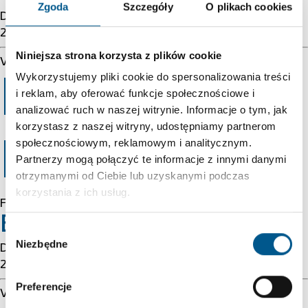
Zgoda
Szczegóły
O plikach cookies
Details: cache-cmh1290069-CMH 1786281767
2413965283
Niniejsza strona korzysta z plików cookie
Varnish cache server
Wykorzystujemy pliki cookie do spersonalizowania treści
Error 403
i reklam, aby oferować funkcje społecznościowe i
analizować ruch w naszej witrynie. Informacje o tym, jak
korzystasz z naszej witryny, udostępniamy partnerom
społecznościowym, reklamowym i analitycznym.
Forbidden
Partnerzy mogą połączyć te informacje z innymi danymi
otrzymanymi od Ciebie lub uzyskanymi podczas
korzystania z ich usług.
Forbidden
Error 54113
Wybór
Niezbędne
zgody
Details: cache-cmh1290069-CMH 1786281767
2413965283
Preferencje
Varnish cache server