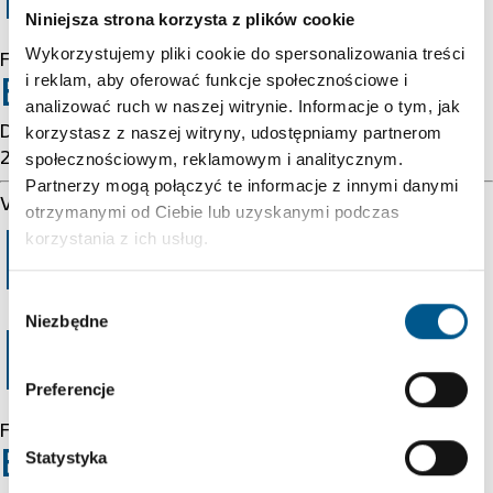
Niniejsza strona korzysta z plików cookie
Wykorzystujemy pliki cookie do spersonalizowania treści
Forbidden
i reklam, aby oferować funkcje społecznościowe i
Error 54113
analizować ruch w naszej witrynie. Informacje o tym, jak
Details: cache-cmh1290082-CMH 1786099176
korzystasz z naszej witryny, udostępniamy partnerom
2686901484
społecznościowym, reklamowym i analitycznym.
Partnerzy mogą połączyć te informacje z innymi danymi
Varnish cache server
otrzymanymi od Ciebie lub uzyskanymi podczas
Error 403
korzystania z ich usług.
Wybór
Niezbędne
zgody
Forbidden
Preferencje
Forbidden
Statystyka
Error 54113