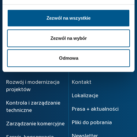
Kim jesteśmy
Przepływ energii
Projekty
Rozwój projektu
Zezwól na wszystkie
Produkty i rozwiązania
ENERTRAG
Verbundkraftwerk®
Zezwól na wybór
Twoja kariera
Uckermark
Strony krajowe
Odmowa
Produkty i rozwiązania
Info
Rozwój i modernizacja
Kontakt
projektów
Lokalizacje
Kontrola i zarządzanie
Prasa + aktualności
techniczne
Pliki do pobrania
Zarządzanie komercyjne
Newsletter