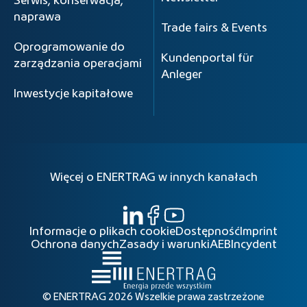
Serwis, konserwacja,
naprawa
Trade fairs & Events
Oprogramowanie do
Kundenportal für
zarządzania operacjami
Anleger
Inwestycje kapitałowe
Więcej o ENERTRAG w innych kanałach
Informacje o plikach cookie
Dostępność
Imprint
Ochrona danych
Zasady i warunki
AEB
Incydent
© ENERTRAG 2026 Wszelkie prawa zastrzeżone