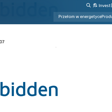
rbidden
Invest
Przełom w energetyce
Produ
07
rbidden