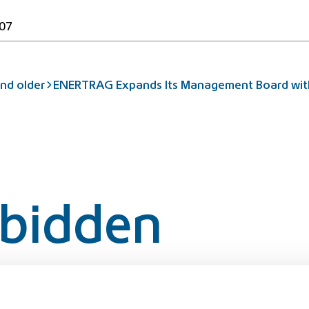
07
nd older
ENERTRAG Expands Its Management Board with
rbidden