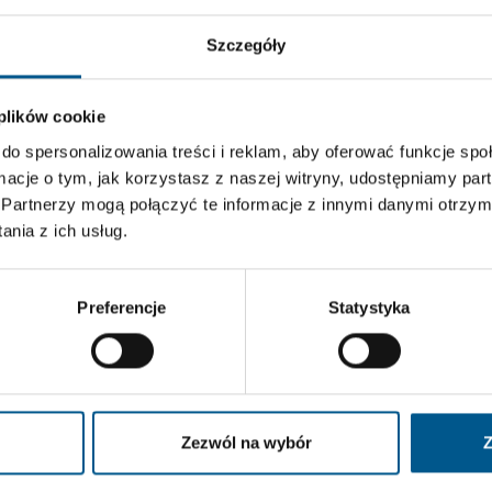
07
Szczegóły
rbidden
 plików cookie
do spersonalizowania treści i reklam, aby oferować funkcje sp
ormacje o tym, jak korzystasz z naszej witryny, udostępniamy p
Partnerzy mogą połączyć te informacje z innymi danymi otrzym
nia z ich usług.
07
Preferencje
Statystyka
Zwrot w energetyce
Zasada
Zezwól na wybór
Z
Przepływ energii