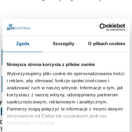
24.09.2024
Zgoda
Szczegóły
O plikach cookies
Error 403
Niniejsza strona korzysta z plików cookie
Wykorzystujemy pliki cookie do spersonalizowania treści
Forbidden
i reklam, aby oferować funkcje społecznościowe i
analizować ruch w naszej witrynie. Informacje o tym, jak
korzystasz z naszej witryny, udostępniamy partnerom
społecznościowym, reklamowym i analitycznym.
Forbidden
Partnerzy mogą połączyć te informacje z innymi danymi
Error 54113
otrzymanymi od Ciebie lub uzyskanymi podczas
Details: cache-cmh1290031-CMH 1786283692
korzystania z ich usług.
193226042