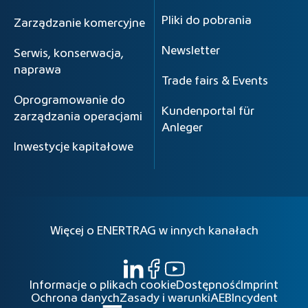
Pliki do pobrania
Zarządzanie komercyjne
Newsletter
Serwis, konserwacja,
naprawa
Trade fairs & Events
Oprogramowanie do
Kundenportal für
zarządzania operacjami
Anleger
Inwestycje kapitałowe
Więcej o ENERTRAG w innych kanałach
Informacje o plikach cookie
Dostępność
Imprint
Ochrona danych
Zasady i warunki
AEB
Incydent