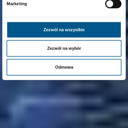
Marketing
Zezwól na wszystkie
Grüner Wasserstoff für
Industriepark bei
Zezwól na wybór
Magdeburg
Odmowa