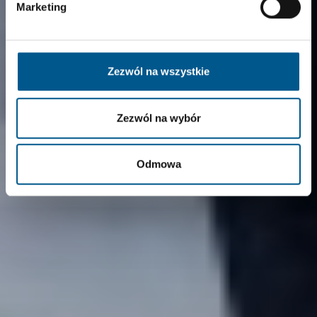
Marketing
Verbundkraftwerk
Zezwól na wszystkie
Anklam: A milestone for
Zezwól na wybór
sustainable energy and
regional growth
Odmowa