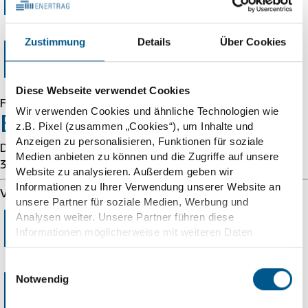
Error 403
Zustimmung
Details
Über Cookies
Forbidden
Diese Webseite verwendet Cookies
Forbidden
Wir verwenden Cookies und ähnliche Technologien wie
Error 54113
z.B. Pixel (zusammen „Cookies“), um Inhalte und
Anzeigen zu personalisieren, Funktionen für soziale
Details: cache-cmh1290070-CMH 1786256767
Medien anbieten zu können und die Zugriffe auf unsere
3837671343
Website zu analysieren. Außerdem geben wir
Informationen zu Ihrer Verwendung unserer Website an
Varnish cache server
unsere Partner für soziale Medien, Werbung und
Error 403
Analysen weiter. Unsere Partner führen diese
Informationen möglicherweise mit weiteren Daten
zusammen, die Sie ihnen bereitgestellt haben oder die
sie im Rahmen Ihrer Nutzung der Dienste gesammelt
Einwilligungsauswahl
Forbidden
haben. Wir berücksichtigen hierbei Ihre Präferenzen und
Notwendig
verarbeiten Daten für Marketing, Statistiken und
Präferenzen nur, wenn Sie uns Ihre Einwilligung geben.