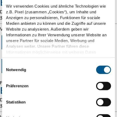
Error 54113
Wir verwenden Cookies und ähnliche Technologien wie
z.B. Pixel (zusammen „Cookies“), um Inhalte und
Details: cache-chi-klot8100091-CHI 1786153149
Anzeigen zu personalisieren, Funktionen für soziale
3333663288
Medien anbieten zu können und die Zugriffe auf unsere
Website zu analysieren. Außerdem geben wir
Varnish cache server
Informationen zu Ihrer Verwendung unserer Website an
Error 403
unsere Partner für soziale Medien, Werbung und
Analysen weiter. Unsere Partner führen diese
Informationen möglicherweise mit weiteren Daten
zusammen, die Sie ihnen bereitgestellt haben oder die
Forbidden
sie im Rahmen Ihrer Nutzung der Dienste gesammelt
Einwilligungsauswahl
haben. Wir berücksichtigen hierbei Ihre Präferenzen und
Notwendig
verarbeiten Daten für Marketing, Statistiken und
Präferenzen nur, wenn Sie uns Ihre Einwilligung geben.
Forbidden
Präferenzen
Diese können Sie jederzeit mit Wirkung für die Zukunft
Error 54113
widerrufen.
Details: cache-chi-klot8100091-CHI 1786153149
Statistiken
Weitere Informationen finden Sie unter „Details“ sowie in
3333663288
unseren
Cookie
Informationen
und
Datenschutzinformationen
.