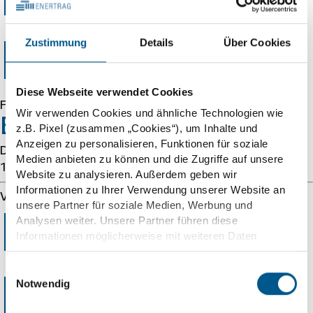
Error 403
Zustimmung
Details
Über Cookies
Forbidden
Diese Webseite verwendet Cookies
Forbidden
Wir verwenden Cookies und ähnliche Technologien wie
Error 54113
z.B. Pixel (zusammen „Cookies“), um Inhalte und
Anzeigen zu personalisieren, Funktionen für soziale
Details: cache-pdk-kpdk2140087-PDK 1785970392
Medien anbieten zu können und die Zugriffe auf unsere
1802968485
Website zu analysieren. Außerdem geben wir
Informationen zu Ihrer Verwendung unserer Website an
Varnish cache server
unsere Partner für soziale Medien, Werbung und
Error 403
Analysen weiter. Unsere Partner führen diese
Informationen möglicherweise mit weiteren Daten
zusammen, die Sie ihnen bereitgestellt haben oder die
sie im Rahmen Ihrer Nutzung der Dienste gesammelt
Einwilligungsauswahl
Forbidden
haben. Wir berücksichtigen hierbei Ihre Präferenzen und
Notwendig
verarbeiten Daten für Marketing, Statistiken und
Präferenzen nur, wenn Sie uns Ihre Einwilligung geben.