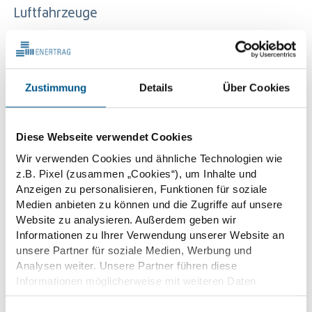
Luftfahrzeuge
»Die sogenannte bedarfsgerechte Befeuerung
wird schon seit Jahren von Bürgern gewünscht.
Zustimmung
Details
Über Cookies
Deswegen sind wir besonders froh, sie jetzt in
Windparks installieren zu können. Gerade die
Diese Webseite verwendet Cookies
Akzeptanz neuer Windenergieprojekte steigt
Wir verwenden Cookies und ähnliche Technologien wie
merklich, wenn die Warnleuchten nachts nicht
z.B. Pixel (zusammen „Cookies“), um Inhalte und
Anzeigen zu personalisieren, Funktionen für soziale
mehr blinken«, erklärt Thomas
Medien anbieten zu können und die Zugriffe auf unsere
Herrholz.»airspex« wurde von ENERTRAG
Website zu analysieren. Außerdem geben wir
Informationen zu Ihrer Verwendung unserer Website an
gemeinsam mit Airbus Defence &amp; Space,
unsere Partner für soziale Medien, Werbung und
der Verteidigungs- und Sicherheitsdivision des
Analysen weiter. Unsere Partner führen diese
Luft- und Raumfahrtkonzerns Airbus, entwickelt
Informationen möglicherweise mit weiteren Daten
zusammen, die Sie ihnen bereitgestellt haben oder die
und arbeitet im X-Band Frequenzbereich.
sie im Rahmen Ihrer Nutzung der Dienste gesammelt