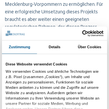
Mecklenburg-Vorpommern zu ermöglichen. Für
eine erfolgreiche Umsetzung dieses Projekts
braucht es aber weiter einen geeigneten
regulatorischen Rahmen, der diesen Prozess
begleitet.
Zustimmung
Details
Über Cookies
Peter Krumhoff, Geschäftsführer der
Eisengießerei Torgelow: „Wir sind erfreut, mit
Diese Webseite verwendet Cookies
ENERTRAG einen starken, regional verankerten
Wir verwenden Cookies und ähnliche Technologien wie
Partner gefunden zu haben. Das noch zu
z.B. Pixel (zusammen „Cookies“), um Inhalte und
bauende, moderne Windfeld Lübs in räumlicher
Anzeigen zu personalisieren, Funktionen für soziale
Medien anbieten zu können und die Zugriffe auf unsere
Nähe unseres Industriebetriebes wird einen
Website zu analysieren. Außerdem geben wir
wesentlichen Beitrag zur Sicherung unserer
Informationen zu Ihrer Verwendung unserer Website an
unsere Partner für soziale Medien, Werbung und
Wettbewerbsfähigkeit durch die weitgehende
Analysen weiter. Unsere Partner führen diese