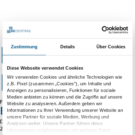
01.10.2024
Zustimmung
Details
Über Cookies
Error 403
Diese Webseite verwendet Cookies
Forbidden
Wir verwenden Cookies und ähnliche Technologien wie
z.B. Pixel (zusammen „Cookies“), um Inhalte und
Anzeigen zu personalisieren, Funktionen für soziale
Medien anbieten zu können und die Zugriffe auf unsere
Forbidden
Website zu analysieren. Außerdem geben wir
Error 54113
Informationen zu Ihrer Verwendung unserer Website an
unsere Partner für soziale Medien, Werbung und
Details: cache-cmh1290072-CMH 1786056149
Analysen weiter. Unsere Partner führen diese
2333558396
Informationen möglicherweise mit weiteren Daten