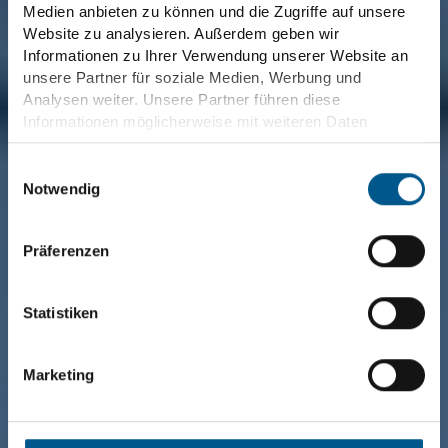
Medien anbieten zu können und die Zugriffe auf unsere
Website zu analysieren. Außerdem geben wir
Informationen zu Ihrer Verwendung unserer Website an
unsere Partner für soziale Medien, Werbung und
Analysen weiter. Unsere Partner führen diese
Informationen möglicherweise mit weiteren Daten
zusammen, die Sie ihnen bereitgestellt haben oder die
sie im Rahmen Ihrer Nutzung der Dienste gesammelt
Einwilligungsauswahl
haben. Wir berücksichtigen hierbei Ihre Präferenzen und
Notwendig
verarbeiten Daten für Marketing, Statistiken und
Präferenzen nur, wenn Sie uns Ihre Einwilligung geben.
Präferenzen
Diese können Sie jederzeit mit Wirkung für die Zukunft
widerrufen.
Statistiken
Weitere Informationen finden Sie unter „Details“ sowie in
unseren
Cookie
Informationen
und
Datenschutzinformationen
.
Marketing
Zusammenarbeit