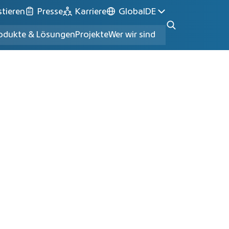
stieren
Presse
Karriere
Global
DE
odukte & Lösungen
Projekte
Wer wir sind