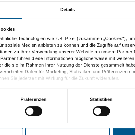
Details
1
Cookies
rbidden
hnliche Technologien wie z.B. Pixel (zusammen „Cookies“), um
für soziale Medien anbieten zu können und die Zugriffe auf unser
ionen zu Ihrer Verwendung unserer Website an unsere Partner 
 Partner führen diese Informationen möglicherweise mit weitere
der die sie im Rahmen Ihrer Nutzung der Dienste gesammelt habe
 verarbeiten Daten für Marketing, Statistiken und Präferenzen nu
nen Sie jederzeit mit Wirkung für die Zukunft widerrufen.
1
 Sie unter „Details“ sowie in unseren
Cookie
hutzinformationen
.
Präferenzen
Statistiken
Energiewende
Prinzip