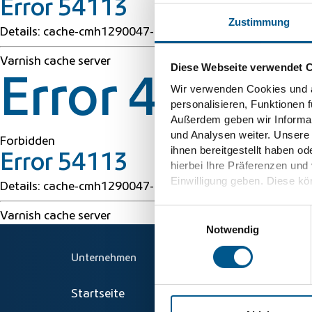
Error 54113
Zustimmung
Details: cache-cmh1290047-CMH 1786259089 84316403
Varnish cache server
Diese Webseite verwendet 
Error 403 Fo
Wir verwenden Cookies und ä
personalisieren, Funktionen 
Außerdem geben wir Informat
und Analysen weiter. Unsere
Forbidden
ihnen bereitgestellt haben o
Error 54113
hierbei Ihre Präferenzen und
Einwilligung geben. Diese kön
Details: cache-cmh1290047-CMH 1786259089 84316403
Weitere Informationen finden
Einwilligungsauswahl
Varnish cache server
Informationen
und
Datensc
Notwendig
Unternehmen
Startseite