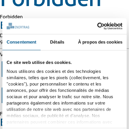
Forbidden
Forbidden
Error 54113
Details: cache-cmh1290062-CMH 1786328679
Consentement
Détails
À propos des cookies
966140438
Varnish cache server
Ce site web utilise des cookies.
Error 403
Nous utilisons des cookies et des technologies
similaires, telles que les pixels (collectivement, les
"cookies"), pour personnaliser le contenu et les
Forbidden
annonces, pour offrir des fonctionnalités de médias
sociaux et pour analyser le trafic sur notre site. Nous
partageons également des informations sur votre
utilisation de notre site web avec nos partenaires de
Forbidden
médias sociaux, de publicité et d'analyse. Nos
Error 54113
partenaires peuvent combiner ces informations avec
d'autres données que vous leur avez fournies ou qu'ils