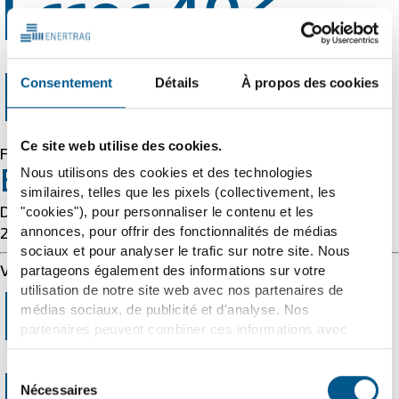
Error 403
Forbidden
Consentement
Détails
À propos des cookies
Ce site web utilise des cookies.
Forbidden
Nous utilisons des cookies et des technologies
Error 54113
similaires, telles que les pixels (collectivement, les
"cookies"), pour personnaliser le contenu et les
Details: cache-cmh1290036-CMH 1786114907
annonces, pour offrir des fonctionnalités de médias
2519289204
sociaux et pour analyser le trafic sur notre site. Nous
partageons également des informations sur votre
Varnish cache server
utilisation de notre site web avec nos partenaires de
Error 403
médias sociaux, de publicité et d'analyse. Nos
partenaires peuvent combiner ces informations avec
d'autres données que vous leur avez fournies ou qu'ils
ont collectées dans le cadre de votre utilisation des
Sélection
services. Nous tenons compte à cet égard de vos
Nécessaires
du