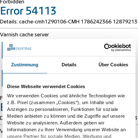
Forbidden
Error 54113
Details: cache-cmh1290106-CMH 1786242366 12879213
Varnish cache server
Error 403
Zustimmung
Details
Über Cookies
Forbidden
Diese Webseite verwendet Cookies
Wir verwenden Cookies und ähnliche Technologien wie
Forbidden
z.B. Pixel (zusammen „Cookies“), um Inhalte und
Error 54113
Anzeigen zu personalisieren, Funktionen für soziale
Medien anbieten zu können und die Zugriffe auf unsere
Details: cache-cmh1290106-CMH 1786242366 12879213
Website zu analysieren. Außerdem geben wir
Informationen zu Ihrer Verwendung unserer Website an
Varnish cache server
unsere Partner für soziale Medien, Werbung und