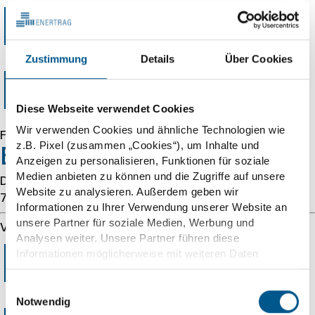
Error 403
Zustimmung
Details
Über Cookies
Forbidden
Diese Webseite verwendet Cookies
Wir verwenden Cookies und ähnliche Technologien wie
Forbidden
z.B. Pixel (zusammen „Cookies“), um Inhalte und
Error 54113
Anzeigen zu personalisieren, Funktionen für soziale
Medien anbieten zu können und die Zugriffe auf unsere
Details: cache-cmh1290069-CMH 1786068416
Website zu analysieren. Außerdem geben wir
754695486
Informationen zu Ihrer Verwendung unserer Website an
unsere Partner für soziale Medien, Werbung und
Varnish cache server
Analysen weiter. Unsere Partner führen diese
Error 403
Informationen möglicherweise mit weiteren Daten
zusammen, die Sie ihnen bereitgestellt haben oder die
sie im Rahmen Ihrer Nutzung der Dienste gesammelt
Einwilligungsauswahl
haben. Wir berücksichtigen hierbei Ihre Präferenzen und
Notwendig