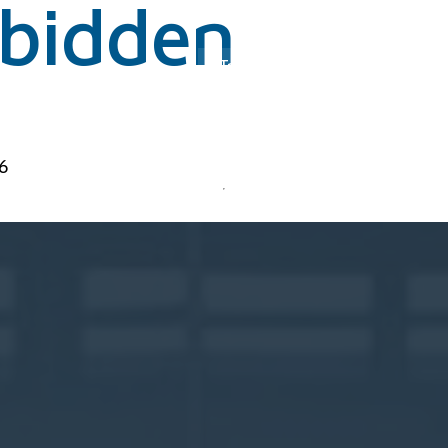
rbidden
Invest
Transition énergétique
Produi
6