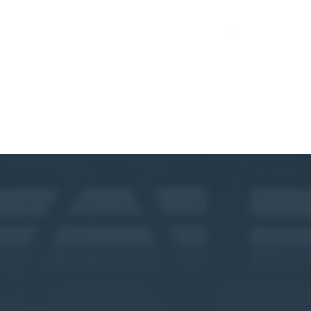
Actualités
Recrutement
Global
FR
ts et solutions
Projets
Qui sommes-nous