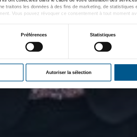
e traitons les données à des fins de marketing, de statistiques 
ent. Vous pouvez révoquer ce consentement à tout moment avec 
illez consulter la rubrique "Détails" ainsi que nos
informations s
 la protection des données
.
Préférences
Statistiques
tion pour les nouveaux gaz :
centrale hybride d'ENERTRA
Autoriser la sélection