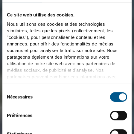
Ce site web utilise des cookies.
Nous utilisons des cookies et des technologies
similaires, telles que les pixels (collectivement, les
"cookies"), pour personnaliser le contenu et les
annonces, pour offrir des fonctionnalités de médias
sociaux et pour analyser le trafic sur notre site. Nous
partageons également des informations sur votre
utilisation de notre site web avec nos partenaires de
médias sociaux, de publicité et d'analyse. Nos
partenaires peuvent combiner ces informations avec
d'autres données que vous leur avez fournies ou qu'ils
ont collectées dans le cadre de votre utilisation des
Sélection
services. Nous tenons compte à cet égard de vos
Nécessaires
du
préférences et ne traitons les données à des fins de
consentement
marketing, de statistiques et de préférences que si vous
Préférences
nous donnez votre consentement. Vous pouvez révoquer
ce consentement à tout moment avec effet pour l'avenir.
Statistiques