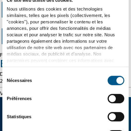
Ce site web utilise des cookies.
Error 403
Nous utilisons des cookies et des technologies
similaires, telles que les pixels (collectivement, les
"cookies"), pour personnaliser le contenu et les
annonces, pour offrir des fonctionnalités de médias
Forbidden
sociaux et pour analyser le trafic sur notre site. Nous
partageons également des informations sur votre
utilisation de notre site web avec nos partenaires de
médias sociaux, de publicité et d'analyse. Nos
Forbidden
partenaires peuvent combiner ces informations avec
Error 54113
d'autres données que vous leur avez fournies ou qu'ils
ont collectées dans le cadre de votre utilisation des
Sélection
Details: cache-cmh1290112-CMH 1786132469
services. Nous tenons compte à cet égard de vos
Nécessaires
du
2077964306
préférences et ne traitons les données à des fins de
consentement
marketing, de statistiques et de préférences que si vous
Varnish cache server
Préférences
nous donnez votre consentement. Vous pouvez révoquer
ce consentement à tout moment avec effet pour l'avenir.
L’entreprise
Transition énergétique
Statistiques
Pour plus d'informations, veuillez consulter la rubrique
"Détails" ainsi que nos
informations sur les
Accueil
Principe