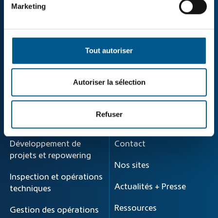
cookies
et
informations sur la protection des
Marketing
données
.
Qui sommes-nous
Parcours de l’énergie
Projets
Développement de
produit
Tout autoriser
Produits et solutions
Centrale hybride
Recrutement
d’ENERTRAG dans
Autoriser la sélection
l’Uckermark
Sites internationaux
Refuser
Produits et solutions
Info
Développement de
Contact
projets et repowering
Nos sites
Inspection et opérations
Actualités + Presse
techniques
Ressources
Gestion des opérations