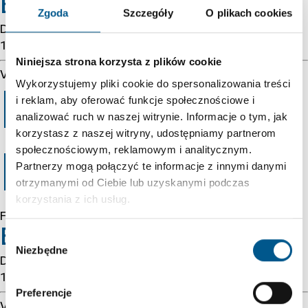
Error 54113
Zgoda
Szczegóły
O plikach cookies
Details: cache-cmh1290061-CMH 1786135414
1438527351
Niniejsza strona korzysta z plików cookie
Varnish cache server
Wykorzystujemy pliki cookie do spersonalizowania treści
Error 403
i reklam, aby oferować funkcje społecznościowe i
analizować ruch w naszej witrynie. Informacje o tym, jak
korzystasz z naszej witryny, udostępniamy partnerom
społecznościowym, reklamowym i analitycznym.
Forbidden
Partnerzy mogą połączyć te informacje z innymi danymi
otrzymanymi od Ciebie lub uzyskanymi podczas
korzystania z ich usług.
Forbidden
Error 54113
Wybór
Niezbędne
zgody
Details: cache-cmh1290061-CMH 1786135414
1438527351
Preferencje
Varnish cache server