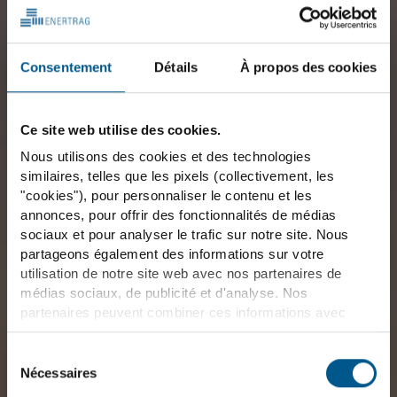
Consentement
Détails
À propos des cookies
Ce site web utilise des cookies.
Nous utilisons des cookies et des technologies
similaires, telles que les pixels (collectivement, les
"cookies"), pour personnaliser le contenu et les
annonces, pour offrir des fonctionnalités de médias
sociaux et pour analyser le trafic sur notre site. Nous
partageons également des informations sur votre
utilisation de notre site web avec nos partenaires de
médias sociaux, de publicité et d'analyse. Nos
partenaires peuvent combiner ces informations avec
d'autres données que vous leur avez fournies ou qu'ils
ont collectées dans le cadre de votre utilisation des
Sélection
services. Nous tenons compte à cet égard de vos
Nécessaires
du
préférences et ne traitons les données à des fins de