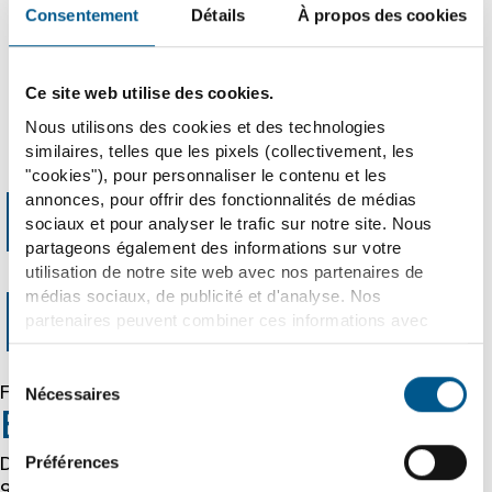
Minister Dr. Benjamin Grimm to Dauerthal
Consentement
Détails
À propos des cookies
Ce site web utilise des cookies.
20.08.2025
Nous utilisons des cookies et des technologies
similaires, telles que les pixels (collectivement, les
"cookies"), pour personnaliser le contenu et les
annonces, pour offrir des fonctionnalités de médias
Error 403
sociaux et pour analyser le trafic sur notre site. Nous
partageons également des informations sur votre
utilisation de notre site web avec nos partenaires de
médias sociaux, de publicité et d'analyse. Nos
Forbidden
partenaires peuvent combiner ces informations avec
d'autres données que vous leur avez fournies ou qu'ils
ont collectées dans le cadre de votre utilisation des
Sélection
services. Nous tenons compte à cet égard de vos
Forbidden
Nécessaires
du
préférences et ne traitons les données à des fins de
Error 54113
consentement
marketing, de statistiques et de préférences que si vous
Préférences
nous donnez votre consentement. Vous pouvez révoquer
Details: cache-cmh1290027-CMH 1786350687
ce consentement à tout moment avec effet pour l'avenir.
922224336