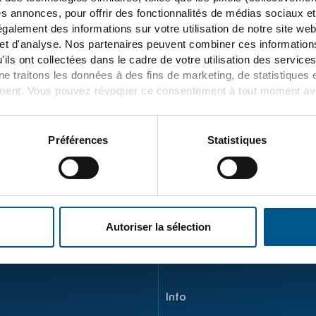
38
es annonces, pour offrir des fonctionnalités de médias sociaux et 
galement des informations sur votre utilisation de notre site we
 et d'analyse. Nos partenaires peuvent combiner ces informatio
'ils ont collectées dans le cadre de votre utilisation des servic
e traitons les données à des fins de marketing, de statistiques 
Transition énergétique
ent. Vous pouvez révoquer ce consentement à tout moment avec 
Principe
illez consulter la rubrique "Détails" ainsi que nos
informations s
 la protection des données
.
Préférences
Statistiques
Parcours de l’énergie
Développement de produit
Centrale hybride d’ENERTR
Autoriser la sélection
Info