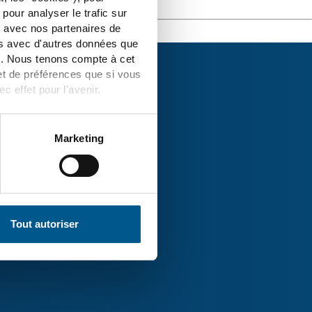
pour analyser le trafic sur
b avec nos partenaires de
ns avec d'autres données que
es. Nous tenons compte à cet
et de préférences que si vous
effet pour l'avenir.
ur les
Marketing
AG dans l’Uckermark
Tout autoriser