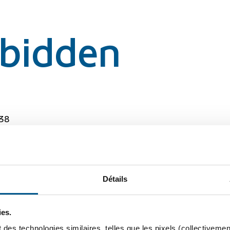
rbidden
38
rbidden
Détails
ies.
 des technologies similaires, telles que les pixels (collectivemen