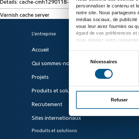
Details: cache-cmh1290118-CMH 1786003209 36799704
personnaliser le contenu et l
notre site. Nous partageons é
Varnish cache server
médias sociaux, de publicité
vous leur avez fournies ou qu
égard de vos préférences et n
L’entreprise
nous donnez votre consentem
Accueil
Pour plus d'informations, veu
Sélection
cookies
et
informations sur
Nécessaires
du
Qui sommes-nous
consentement
Projets
Produits et solutions
Refuser
Recrutement
Sites internationaux
Produits et solutions