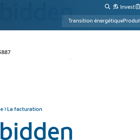
rbidden
Invest
Transition énergétique
Produi
3887
le
La facturation
rbidden