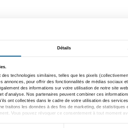
3887
Détails
rbidden
ies.
 des technologies similaires, telles que les pixels (collectivemen
es annonces, pour offrir des fonctionnalités de médias sociaux et 
galement des informations sur votre utilisation de notre site we
3887
 et d'analyse. Nos partenaires peuvent combiner ces informatio
'ils ont collectées dans le cadre de votre utilisation des servic
e traitons les données à des fins de marketing, de statistiques 
rbidden
ent. Vous pouvez révoquer ce consentement à tout moment avec 
illez consulter la rubrique "Détails" ainsi que nos
informations s