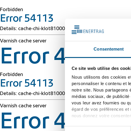
Forbidden
Error 54113
Details: cache-chi-klot8100038-CHI 1786159061 300546
Varnish cache server
Consentement
Error 403 Fo
Ce site web utilise des cook
Forbidden
Nous utilisons des cookies et
Error 54113
personnaliser le contenu et l
notre site. Nous partageons é
Details: cache-chi-klot8100038-CHI 1786159061 300546
médias sociaux, de publicité
vous leur avez fournies ou qu
Varnish cache server
égard de vos préférences et n
Error 403 Fo
nous donnez votre consentem
Pour plus d'informations, veu
Sélection