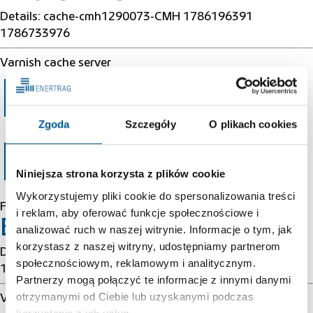
Details: cache-cmh1290073-CMH 1786196391
1786733976
Varnish cache server
Error 403
Zgoda
Szczegóły
O plikach cookies
Forbidden
Niniejsza strona korzysta z plików cookie
Wykorzystujemy pliki cookie do spersonalizowania treści
Forbidden
i reklam, aby oferować funkcje społecznościowe i
Error 54113
analizować ruch w naszej witrynie. Informacje o tym, jak
korzystasz z naszej witryny, udostępniamy partnerom
Details: cache-cmh1290073-CMH 1786196391
społecznościowym, reklamowym i analitycznym.
1786733976
Partnerzy mogą połączyć te informacje z innymi danymi
otrzymanymi od Ciebie lub uzyskanymi podczas
Varnish cache server