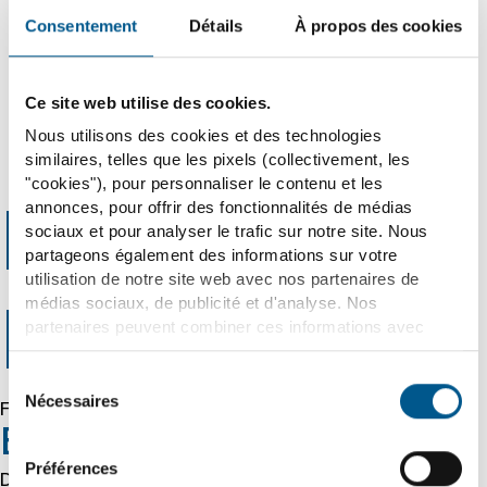
Strategic Partnership for Sustainable Energy Supply
of the Lithium Hydroxide Converter in Guben
Consentement
Détails
À propos des cookies
Ce site web utilise des cookies.
Nous utilisons des cookies et des technologies
26.08.2025
similaires, telles que les pixels (collectivement, les
"cookies"), pour personnaliser le contenu et les
annonces, pour offrir des fonctionnalités de médias
Error 403
sociaux et pour analyser le trafic sur notre site. Nous
partageons également des informations sur votre
utilisation de notre site web avec nos partenaires de
médias sociaux, de publicité et d'analyse. Nos
Forbidden
partenaires peuvent combiner ces informations avec
d'autres données que vous leur avez fournies ou qu'ils
ont collectées dans le cadre de votre utilisation des
Sélection
services. Nous tenons compte à cet égard de vos
Nécessaires
du
Forbidden
préférences et ne traitons les données à des fins de
consentement
Error 54113
marketing, de statistiques et de préférences que si vous
Préférences
nous donnez votre consentement. Vous pouvez révoquer
Details: cache-cmh1290053-CMH 1786017701