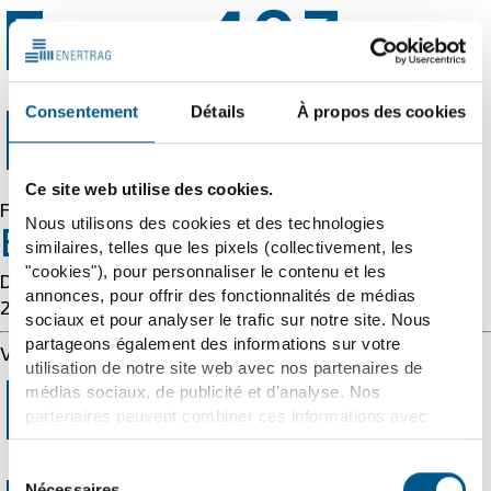
Error 403
Consentement
Détails
À propos des cookies
Forbidden
Ce site web utilise des cookies.
Forbidden
Nous utilisons des cookies et des technologies
Error 54113
similaires, telles que les pixels (collectivement, les
"cookies"), pour personnaliser le contenu et les
Details: cache-cmh1290031-CMH 1786095498
annonces, pour offrir des fonctionnalités de médias
2954180026
sociaux et pour analyser le trafic sur notre site. Nous
partageons également des informations sur votre
Varnish cache server
utilisation de notre site web avec nos partenaires de
Error 403
médias sociaux, de publicité et d'analyse. Nos
partenaires peuvent combiner ces informations avec
d'autres données que vous leur avez fournies ou qu'ils
ont collectées dans le cadre de votre utilisation des
Sélection
services. Nous tenons compte à cet égard de vos
Nécessaires