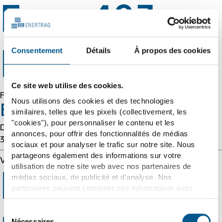
Error 403
Consentement
Détails
À propos des cookies
Forbidden
Ce site web utilise des cookies.
Forbidden
Nous utilisons des cookies et des technologies
Error 54113
similaires, telles que les pixels (collectivement, les
"cookies"), pour personnaliser le contenu et les
Details: cache-cmh1290114-CMH 1786056356
annonces, pour offrir des fonctionnalités de médias
3064348108
sociaux et pour analyser le trafic sur notre site. Nous
partageons également des informations sur votre
Varnish cache server
utilisation de notre site web avec nos partenaires de
Error 403
médias sociaux, de publicité et d'analyse. Nos
partenaires peuvent combiner ces informations avec
d'autres données que vous leur avez fournies ou qu'ils
ont collectées dans le cadre de votre utilisation des
Sélection
services. Nous tenons compte à cet égard de vos
Nécessaires